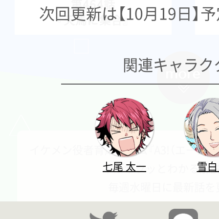
第464話
次回更新は【10月19日】
『天馬に集合』
関連キャラク
イケメン役者育成ゲーム『A3!（エース
七尾 太一
雪白
本がサクッとわかる解
毎週水曜日に最新話を