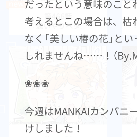
だったという意味のこと
2026.08.05
第466話
考えるとこの場合は、枯
『思いやりベタ』
なく「美しい椿の花」とい
しれませんね……！（By.M
❀❀❀
今週はMANKAIカンパニ
けしました！
2026.07.22