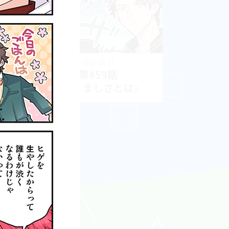
2026.06.17
第459話
『たくましさとは』