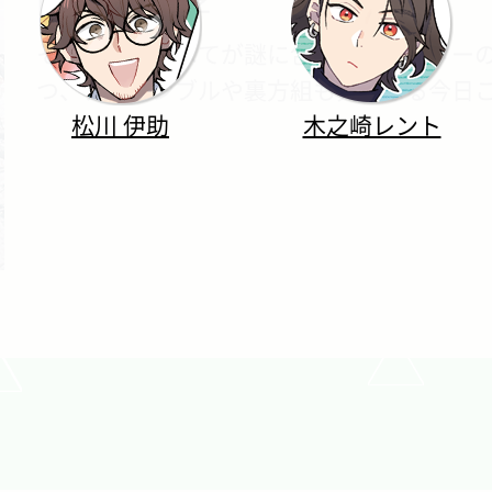
MANKAI桜子
その正体のすべてが謎に包まれたライターの
つ、アンサンブルや裏方組も気になる今日
松川 伊助
木之崎レント