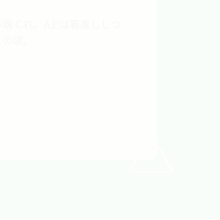
端くれ。A3!は箱推ししつ
この頃。