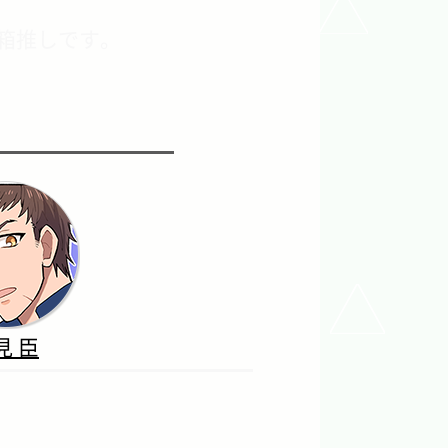
冬箱推しです。
見 臣