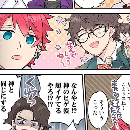
2026.07.01
2026.06.24
第461話
第460話
『推理』
『使い方』