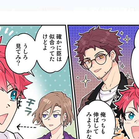
2026.07.29
2026.07.22
第465話
第464話
『ちょちょいのちょい』
『天馬に集合』