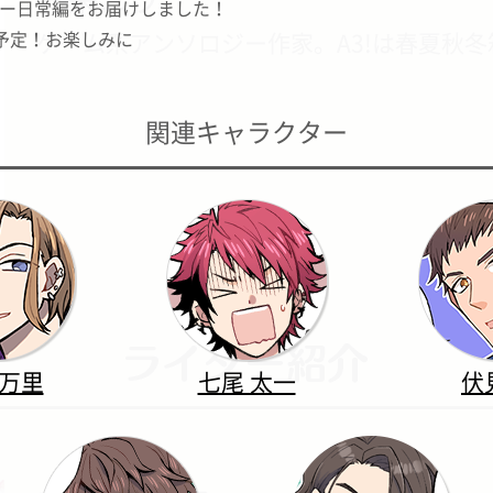
パニー日常編をお届けしました！
】予定！お楽しみに
ゲーム系アンソロジー作家。A3!は春夏秋
関連キャラクター
 万里
七尾 太一
伏