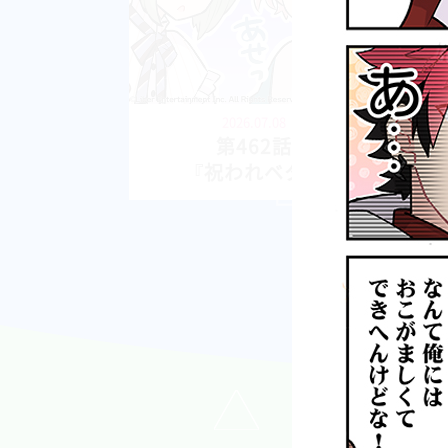
2026.07.08
第462話
『祝われベタ』