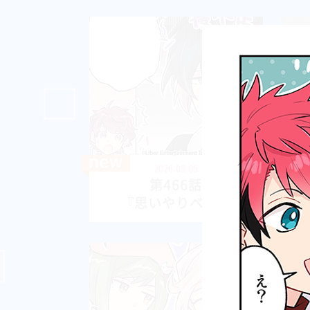
2026.08.05
第466話
『思いやりベタ』