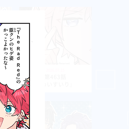
2026.07.15
第463話
『めいすいり』