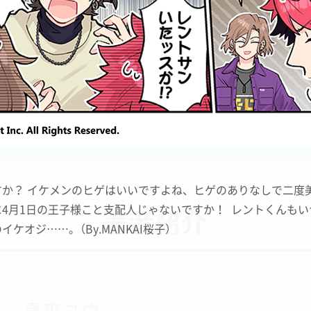
A3!（エースリー）』の魅力や遊び方の基本が
毎週水曜日に最新話を更新中★
か？ イケメンのヒゲはいいですよね、ヒゲのありなしで二度
に4月1日の王子様こと支配人じゃないですか！ レントくんも
ケオジ……。（By.MANKAI桜子）
喜来ユウ