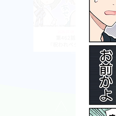
2026.07.08
第462話
『祝われベタ』