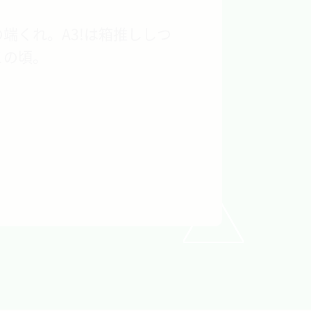
端くれ。A3!は箱推ししつ
この頃。