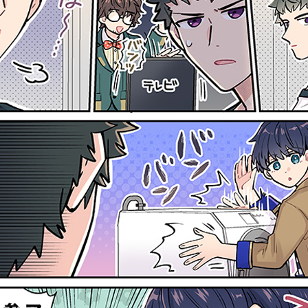
2026.07.01
2026.06.24
第461話
第460話
『推理』
『使い方』