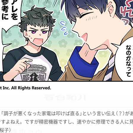
A3!（エースリー）』の魅力や遊び方の基本が
毎週水曜日に最新話を更新中★
「調子が悪くなった家電は叩けば直る」
という言い伝え（？）が
ですよねえ。ですが精密機器ですし、
速やかに修理できる人に
I桜子）
喜来ユウ