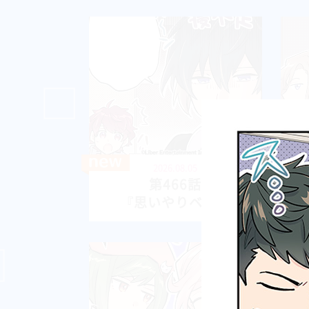
2026.08.05
第466話
『思いやりベタ』