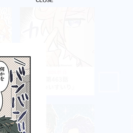
2026.07.15
第463話
『めいすいり』