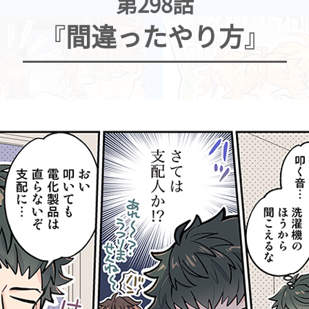
第298話
『間違ったやり方』
2026.07.29
2026.07.22
第465話
第464話
『ちょちょいのちょい』
『天馬に集合』