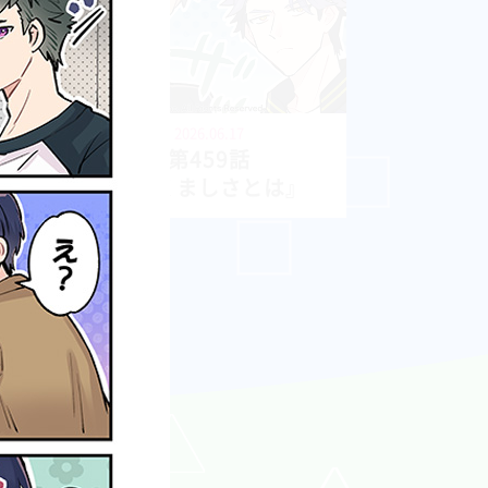
2026.06.17
第459話
『たくましさとは』