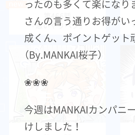
ったのも多くて楽になり
2026.08.05
第466話
さんの言う通りお得がい
『思いやりベタ』
成くん、ポイントゲット
（By.MANKAI桜子）
❀❀❀
今週はMANKAIカンパニ
けしました！
2026.07.22