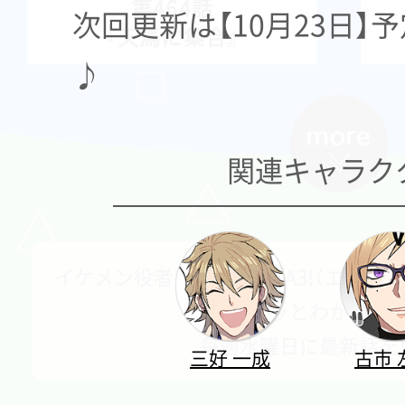
第464話
次回更新は【10月23日】
『天馬に集合』
♪
関連キャラク
イケメン役者育成ゲーム『A3!（エース
本がサクッとわかる解
毎週水曜日に最新話を
三好 一成
古市 