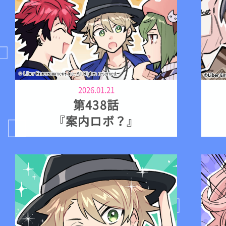
2026.01.21
第438話
『案内ロボ？』