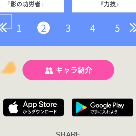
『影の功労者』
『力技』
1
2
3
4
5