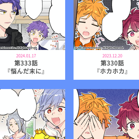
2024.01.17
2023.12.20
第333話
第330話
『悩んだ末に』
『ホカホカ』