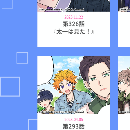
2023.11.22
第326話
『太一は見た！』
2023.04.05
第293話