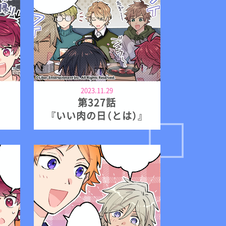
2023.11.29
第327話
『いい肉の日（とは）』