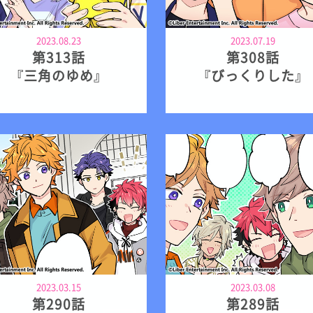
2023.08.23
2023.07.19
第313話
第308話
『三角のゆめ』
『びっくりした』
2023.03.15
2023.03.08
第290話
第289話