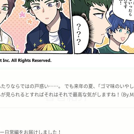
A3!（エースリー）』の魅力や遊び方の基本が
毎週水曜日に最新話を更新中★
たりならではの戸惑い……。 でも来年の夏、「ゴマ味のいやし
んが見られるとすればそれはそれで最高な
気がしますね！（By.M
喜来ユウ
パニー日常編をお届けしました！